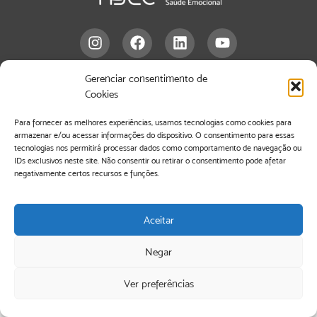
Gerenciar consentimento de
info@asecbrasil.org.br
Cookies
Rua Bela Cintra, 643- 8º andar – Edifício Elian – Consolação. São Paulo –
Para fornecer as melhores experiências, usamos tecnologias como cookies para
CEP
01415-901
armazenar e/ou acessar informações do dispositivo. O consentimento para essas
tecnologias nos permitirá processar dados como comportamento de navegação ou
IDs exclusivos neste site. Não consentir ou retirar o consentimento pode afetar
negativamente certos recursos e funções.
Aceitar
Negar
Ver preferências