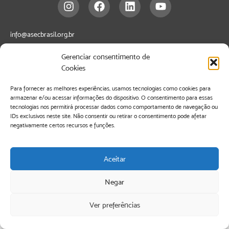
info@asecbrasil.org.br
Rua Bela Cintra, 643- 8º andar – Edifício Elian – Consolação. São Paulo –
Gerenciar consentimento de
Cookies
CEP
01415-901
Para fornecer as melhores experiências, usamos tecnologias como cookies para
armazenar e/ou acessar informações do dispositivo. O consentimento para essas
tecnologias nos permitirá processar dados como comportamento de navegação ou
IDs exclusivos neste site. Não consentir ou retirar o consentimento pode afetar
negativamente certos recursos e funções.
Aceitar
Negar
Ver preferências