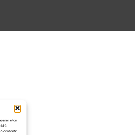
azenar e/ou
itirá
o consentir