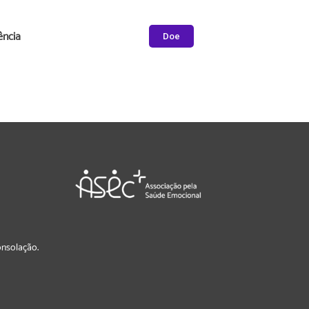
ência
Doe
Consolação.