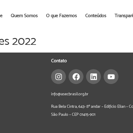
e
Quem Somos
O que Fazemos
Conteúdos
Transpar
des 2022
Contato
info@asecbrasil.org.br
Rua Bela Cintra, 643- 8º andar – Edifício Elian – 
São Paulo – CEP
01415-901