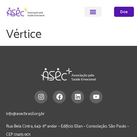
Doe
Vértice
info@asecbrasil.org.br
Rua Bela Cintra, 643- 8º andar – Edifício Elian – Consolação. São Paulo –
CEP
01415-901