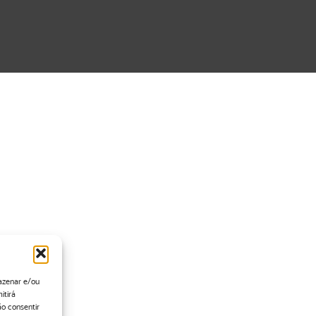
azenar e/ou
itirá
o consentir