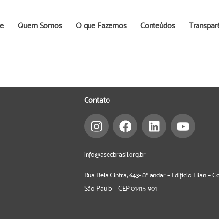
e
Quem Somos
O que Fazemos
Conteúdos
Transpar
Contato
info@asecbrasil.org.br
Rua Bela Cintra, 643- 8º andar – Edifício Elian – 
São Paulo – CEP
01415-901