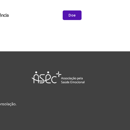
ência
Doe
Consolação.