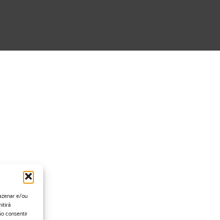
azenar e/ou
itirá
o consentir