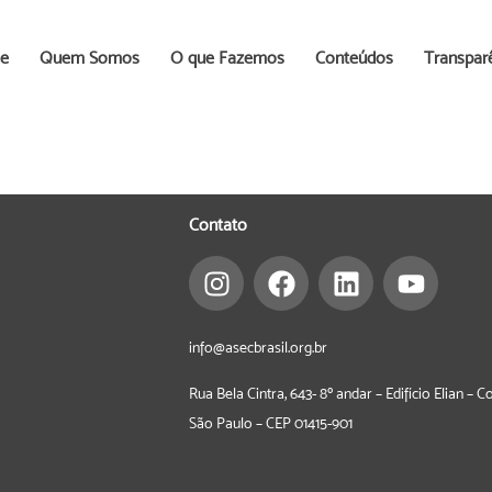
e
Quem Somos
O que Fazemos
Conteúdos
Transpar
Contato
info@asecbrasil.org.br
Rua Bela Cintra, 643- 8º andar – Edifício Elian – 
São Paulo – CEP
01415-901