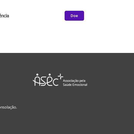
ência
Doe
Consolação.