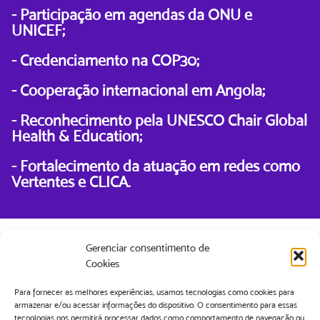
- Participação em agendas da ONU e
UNICEF;
- Credenciamento na COP30;
- Cooperação internacional em Angola;
- Reconhecimento pela UNESCO Chair Global
Health & Education;
- Fortalecimento da atuação em redes como
Vertentes e CLICA.
Gerenciar consentimento de
O futuro da saúde mental depende de
Cookies
ecossistemas capazes de cuidar.
Para fornecer as melhores experiências, usamos tecnologias como cookies para
O relatório completo reúne dados,
armazenar e/ou acessar informações do dispositivo. O consentimento para essas
tecnologias nos permitirá processar dados como comportamento de navegação ou