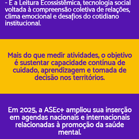
- E a Leitura Ecossistêmica, tecnologia social
voltada à compreensão coletiva de relações,
clima emocional e desafios do cotidiano
institucional.
Mais do que medir atividades, o objetivo
é sustentar capacidade contínua de
cuidado, aprendizagem e tomada de
decisão nos territórios.
Em 2025, a ASEc+ ampliou sua inserção
em agendas nacionais e internacionais
relacionadas à promoção da saúde
mental.