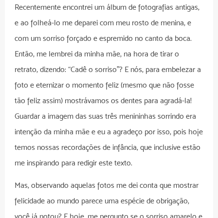
Recentemente encontrei um álbum de fotografias antigas,
e ao folheá-lo me deparei com meu rosto de menina, e
com um sorriso forçado e espremido no canto da boca.
Então, me lembrei da minha mãe, na hora de tirar o
retrato, dizendo: “Cadê o sorriso”? E nós, para embelezar a
foto e eternizar o momento feliz (mesmo que não fosse
tão feliz assim) mostrávamos os dentes para agradá-la!
Guardar a imagem das suas três menininhas sorrindo era
intenção da minha mãe e eu a agradeço por isso, pois hoje
temos nossas recordações de infância, que inclusive estão
me inspirando para redigir este texto.
Mas, observando aquelas fotos me dei conta que mostrar
felicidade ao mundo parece uma espécie de obrigação,
você já notou? E hoje, me pergunto se o sorriso amarelo e