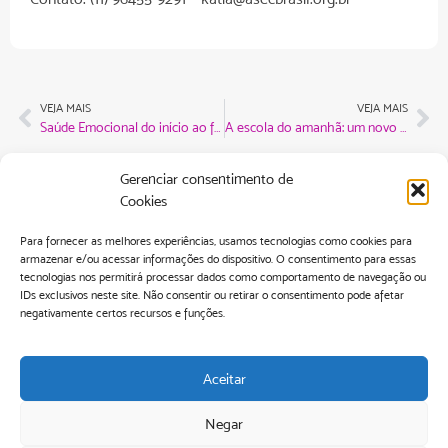
VEJA MAIS
VEJA MAIS
Saúde Emocional do início ao fim do ano
A escola do amanhã: um novo olhar para o aluno como um ser
Gerenciar consentimento de
Cookies
Para fornecer as melhores experiências, usamos tecnologias como cookies para
armazenar e/ou acessar informações do dispositivo. O consentimento para essas
tecnologias nos permitirá processar dados como comportamento de navegação ou
IDs exclusivos neste site. Não consentir ou retirar o consentimento pode afetar
negativamente certos recursos e funções.
Aceitar
info@asecbrasil.org.br
Negar
Rua Bela Cintra, 643- 8º andar – Edifício Elian – Consolação. São Paulo –