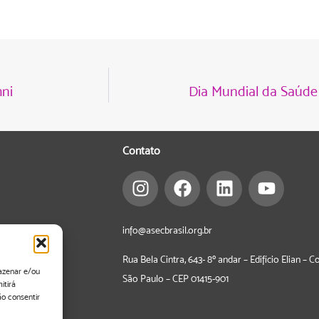
ni
Dia Mundial da Saúde
Contato
info@asecbrasil.org.br
Rua Bela Cintra, 643- 8º andar – Edifício Elian – 
azenar e/ou
São Paulo – CEP
01415-901
itirá
o consentir