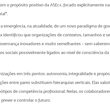
a com o propósito positivo da ASEc+, focado explicitamente 
al*.
 a emergência, na atualidade, de um novo paradigma de go
oux identificou que organizações de contextos, tamanhos e s
 governança inovadores e muito semelhantes – sem saberem 
 sociais possivelmente ligados ao nível de consciência d
anizações em três pontos: autonomia, integralidade e propós
ões entre pares substituem hierarquias verticais. Elas valo
eótipos de competência profissional. Nelas, os colaborado
 prever e controlar o futuro.