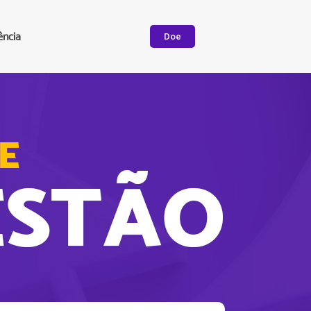
ência
Doe