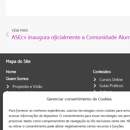
VEJA MAIS
ASEc+ inaugura oficialmente a Comunidade Alum
Mapa do Site
Home
Conteúdos
Quem Somos
Cursos Online
Guias Práticos
Propósito e Visão
Artigos
Nossa História
Gerenciar consentimento de Cookies
Nossa Equipe
Transparência
ODSs
Relatórios anuais
Para fornecer as melhores experiências, usamos tecnologias como cookies para arm
O que Fazemos
Documentos
acessar informações do dispositivo. O consentimento para essas tecnologias nos perm
processar dados como comportamento de navegação ou IDs exclusivos neste site. Nã
Governança
Consultoria
ou retirar o consentimento pode afetar negativamente certos recursos e funções.
Metodologias